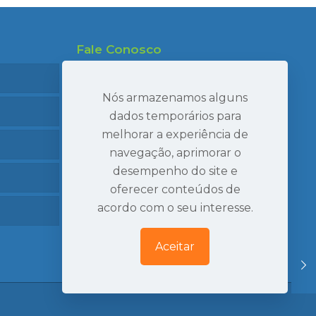
Fale Conosco
47 99695-7910
47 99986-7040
Nós armazenamos alguns
47 3407-2269
dados temporários para
melhorar a experiência de
seval@sevaltransportes.com.br
navegação, aprimorar o
Rod. dos Móveis, 2060, Sala 05
desempenho do site e
Mato Preto, São Bento do Sul | SC
oferecer conteúdos de
Ver Localização
acordo com o seu interesse.
Aceitar