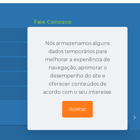
Fale Conosco
47 99695-7910
47 99986-7040
Nós armazenamos alguns
47 3407-2269
dados temporários para
melhorar a experiência de
seval@sevaltransportes.com.br
navegação, aprimorar o
Rod. dos Móveis, 2060, Sala 05
desempenho do site e
Mato Preto, São Bento do Sul | SC
oferecer conteúdos de
Ver Localização
acordo com o seu interesse.
Aceitar