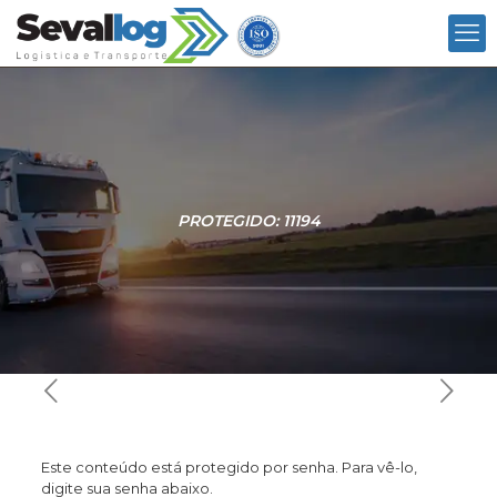
PROTEGIDO: 11194
Este conteúdo está protegido por senha. Para vê-lo,
digite sua senha abaixo.