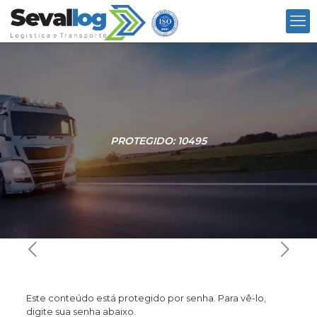
PROTEGIDO: 10495
Este conteúdo está protegido por senha. Para vê-lo,
digite sua senha abaixo.