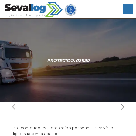
PROTEGIDO: 021130
Este conteúdo está protegido por senha. Para vê-lo,
digite sua senha abaixo.